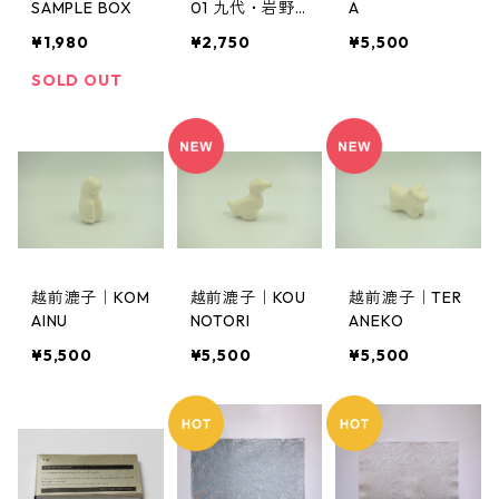
SAMPLE BOX
01 九代・岩野
A
市兵衛
¥1,980
¥2,750
¥5,500
SOLD OUT
越前漉子｜KOM
越前漉子｜KOU
越前漉子｜TER
AINU
NOTORI
ANEKO
¥5,500
¥5,500
¥5,500