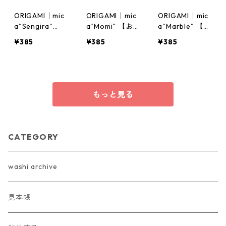
ORIGAMI｜mic
ORIGAMI｜mic
ORIGAMI｜mic
a"Sengira"
a"Momi" 【お
a"Marble" 【お
【おりがみ｜雲
りがみ｜雲母引
りがみ｜雲母引
¥385
¥385
¥385
母引き・線ギ
き・揉み】｜15
き・墨流し】｜
ラ】｜15枚入
枚入
15枚入
もっと見る
CATEGORY
washi archive
見本帳