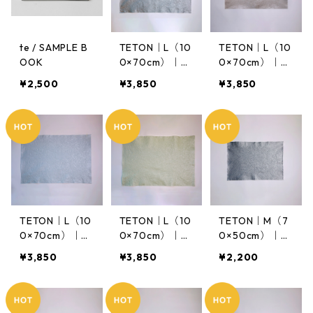
te / SAMPLE B
TETON｜L（10
TETON｜L（10
OOK
0×70cm）｜Sil
0×70cm）｜D
ver Black
usky Pink）
¥2,500
¥3,850
¥3,850
TETON｜L（10
TETON｜L（10
TETON｜M（7
0×70cm）｜D
0×70cm）｜D
0×50cm）｜Sil
usky Blue
usky Green
ver Black
¥3,850
¥3,850
¥2,200