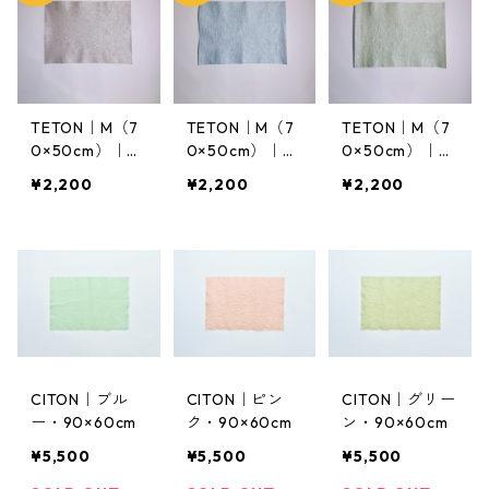
TETON｜M（7
TETON｜M（7
TETON｜M（7
0×50cm）｜D
0×50cm）｜D
0×50cm）｜D
usky Pink
usky Blue
usky Green
¥2,200
¥2,200
¥2,200
CITON｜ブル
CITON｜ピン
CITON｜グリー
ー・90×60cm
ク・90×60cm
ン・90×60cm
¥5,500
¥5,500
¥5,500