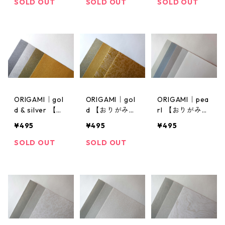
SOLD OUT
SOLD OUT
SOLD OUT
ORIGAMI｜gol
ORIGAMI｜gol
ORIGAMI｜pea
d & silver 【お
d 【おりがみ｜
rl 【おりがみ｜
りがみ｜金と銀
金４種】｜20
パール５色】｜
¥495
¥495
¥495
４色】｜20枚
枚入
25枚入
入
SOLD OUT
SOLD OUT