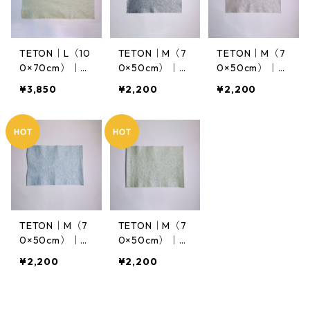
TETON｜L（10
TETON｜M（7
TETON｜M（7
0×70cm）｜D
0×50cm）｜Sil
0×50cm）｜D
usky Green
ver Black
usky Pink
¥3,850
¥2,200
¥2,200
TETON｜M（7
TETON｜M（7
0×50cm）｜D
0×50cm）｜D
usky Blue
usky Green
¥2,200
¥2,200