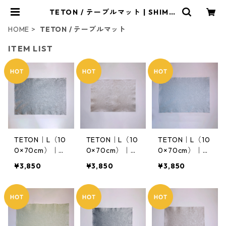
TETON / テーブルマット | SHIMIZ
U SHIKOH
HOME
TETON / テーブルマット
ITEM LIST
TETON｜L（10
TETON｜L（10
TETON｜L（10
0×70cm）｜Sil
0×70cm）｜D
0×70cm）｜D
ver Black
usky Pink）
usky Blue
¥3,850
¥3,850
¥3,850