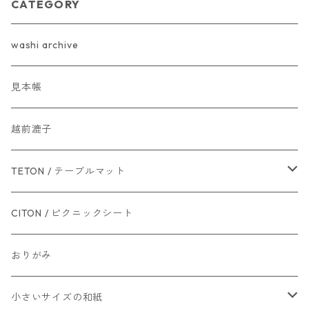
CATEGORY
washi archive
見本帳
越前漉子
TETON / テーブルマット
L（100×70cm）
CITON / ピクニックシート
M（70×50cm）
おりがみ
小さいサイズの和紙