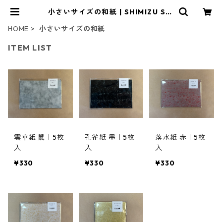
小さいサイズの和紙 | SHIMIZU SHI
KOH
HOME
小さいサイズの和紙
ITEM LIST
雲華紙 鼠｜5枚
孔雀紙 墨｜5枚
落水紙 赤｜5枚
入
入
入
¥330
¥330
¥330