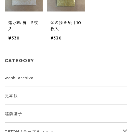
落水紙 黄｜5枚
金の揉み紙｜10
入
枚入
¥330
¥330
CATEGORY
washi archive
見本帳
越前漉子
TETON / テーブルマット