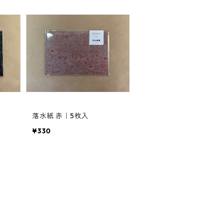
落水紙 赤｜5枚入
¥330