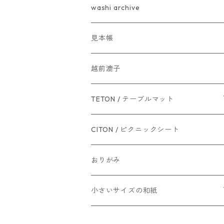
washi archive
見本帳
越前漉子
TETON / テーブルマット
L（100×70cm）
CITON / ピクニックシート
M（70×50cm）
おりがみ
小さいサイズの和紙
ポストカードサイズ